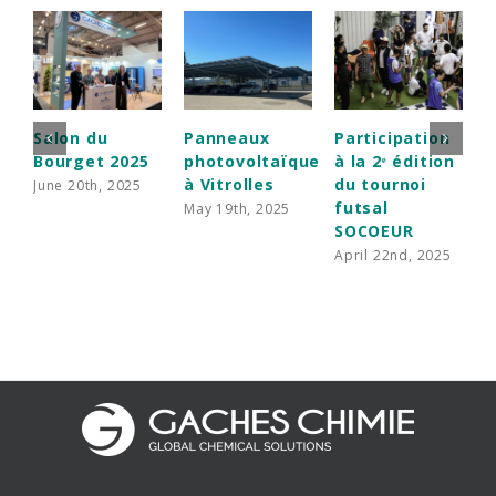
Salon du
Panneaux
Participation
É
Bourget 2025
photovoltaïque
à la 2ᵉ édition
d
à Vitrolles
du tournoi
n
June 20th, 2025
futsal
r
May 19th, 2025
SOCOEUR
d
i
April 22nd, 2025
H
F
2