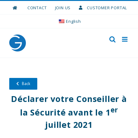
Skip
CONTACT
JOIN US
CUSTOMER PORTAL
to
content
English
Back
Déclarer votre Conseiller à
er
la Sécurité avant le 1
juillet 2021