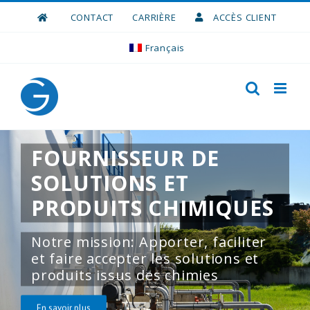
Skip
CONTACT
CARRIÈRE
ACCÈS CLIENT
to
content
Français
FOURNISSEUR DE
SOLUTIONS ET
PRODUITS CHIMIQUES
Notre mission: Apporter, faciliter
et faire accepter les solutions et
produits issus des chimies
En savoir plus