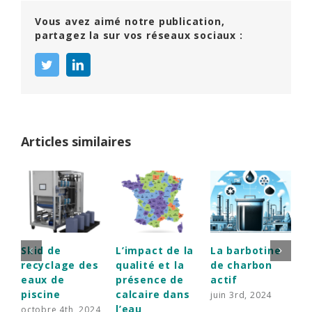
Vous avez aimé notre publication,
partagez la sur vos réseaux sociaux :
twitter
linkedin
Articles similaires
Skid de
L’impact de la
La barbotine
C
recyclage des
qualité et la
de charbon
e
eaux de
présence de
actif
c
piscine
calcaire dans
u
juin 3rd, 2024
l’eau
octobre 4th, 2024